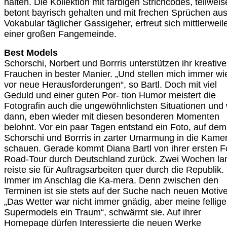
halten. Die Kollektion mit farbigen Strichcodes, teilweis
betont bayrisch gehalten und mit frechen Sprüchen au
Vokabular täglicher Gassigeher, erfreut sich mittlerweil
einer großen Fangemeinde.
Best Models
Schorschi, Norbert und Borrris unterstützen ihr kreativ
Frauchen in bester Manier. „Und stellen mich immer wi
vor neue Herausforderungen“, so Bartl. Doch mit viel
Geduld und einer guten Por- tion Humor meistert die
Fotografin auch die ungewöhnlichsten Situationen und 
dann, eben wieder mit diesen besonderen Momenten
belohnt. Vor ein paar Tagen entstand ein Foto, auf dem
Schorschi und Borrris in zarter Umarmung in die Kame
schauen. Gerade kommt Diana Bartl von ihrer ersten F
Road-Tour durch Deutschland zurück. Zwei Wochen la
reiste sie für Auftragsarbeiten quer durch die Republik.
Immer im Anschlag die Ka-mera. Denn zwischen den
Terminen ist sie stets auf der Suche nach neuen Motiv
„Das Wetter war nicht immer gnädig, aber meine fellig
Supermodels ein Traum“, schwärmt sie. Auf ihrer
Homepage dürfen Interessierte die neuen Werke