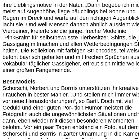
ihre Lieblingsmotive in der Natur. „Dann begebe ich mi
meist auf Augenhöhe, liege bäuchlings bei Sonne und
Regen im Dreck und warte auf den richtigen Augenblick
lacht sie. Und weil Mensch danach ähnlich aussieht wi
Vierbeiner, kreierte sie die junge, freche Modelinie
„PinkBrain“ für selbstbewusste Tierbesitzer. Shirts, die
Gassigang mitmachen und allen Wetterbedingungen S
halten. Die Kollektion mit farbigen Strichcodes, teilweis
betont bayrisch gehalten und mit frechen Sprüchen au
Vokabular täglicher Gassigeher, erfreut sich mittlerweil
einer großen Fangemeinde.
Best Models
Schorschi, Norbert und Borrris unterstützen ihr kreativ
Frauchen in bester Manier. „Und stellen mich immer wi
vor neue Herausforderungen“, so Bartl. Doch mit viel
Geduld und einer guten Por- tion Humor meistert die
Fotografin auch die ungewöhnlichsten Situationen und 
dann, eben wieder mit diesen besonderen Momenten
belohnt. Vor ein paar Tagen entstand ein Foto, auf dem
Schorschi und Borrris in zarter Umarmung in die Kame