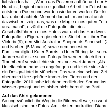
liebsten festhält. „Wenn das Posieren aufhört und der
Hund ist, beginnt meine eigentliche Arbeit. Im Fotoshoo
entstehen Posen und werden wieder verworfen. Der kle
fast unbeobachtete Moment danach, manchmal auch
dazwischen, zeigt das, was die Magie eines guten Fot
aus- macht“, erzählt die Fotografin, die einst
Geschäftsführerin eines Hotels war und das Handwerk
Fotografie in Eigen- regie erlernte. Sie lebt mit ihrer To
Victoria (9), den Mini Australian Shepherds Schorschi (
und Norbert (5 Monate) sowie dem neuesten
Familienmitglied Kater Borrris in Unterföhring. Mit sec
Jahren wollte sie schon Fotografin werden, doch ihren
Traumberuf verwirklichte sie erst vor zwei Jahren. „Als
Hotelfachfrau habe ich angefangen und leitete viele Ja
ein Design-Hotel in München. Das war eine schöne Zei
aber mein Herz gehörte immer den Tieren und der
Fotografie. 2010 habe ich dann endlich den Sprung ins 
Wasser gewagt und es bisher nicht bereut“, so Bartl.
Auf das Shirt gekommen
So ungewöhnlich ihr Weg in die Bilderwelt war, so wen
klassisch sind ihre Fotos. Am liebsten portraitiert Diana